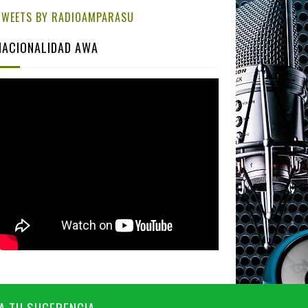
TWEETS BY RADIOAMPARASU
NACIONALIDAD AWA
A TU SUGERENCIA