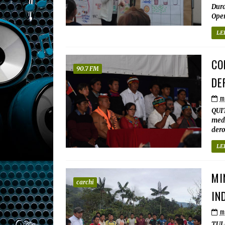
Dura
Oper
LE
CO
90.7 FM
DE
ma
QUIT
medi
derog
LE
MI
carchi
IN
ma
TULC