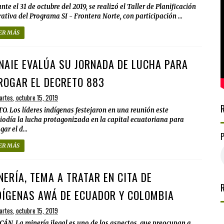
nte el 31 de octubre del 2019, se realizó el Taller de Planificación
ativa del Programa SI - Frontera Norte, con participación ...
ER MÁS
NAIE EVALÚA SU JORNADA DE LUCHA PARA
ROGAR EL DECRETO 883
rtes, octubre 15, 2019
O. Los líderes indígenas festejaron en una reunión este
odía la lucha protagonizada en la capital ecuatoriana para
ar el d...
ER MÁS
NERÍA, TEMA A TRATAR EN CITA DE
DÍGENAS AWÁ DE ECUADOR Y COLOMBIA
rtes, octubre 15, 2019
ÁN. La minería ilegal es uno de los aspectos que preocupan a