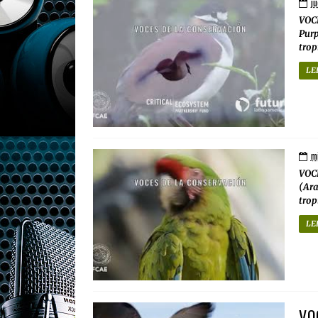
ju
VOC
Purp
trop
LE
mi
VOC
(Ara
tropi
LE
VO