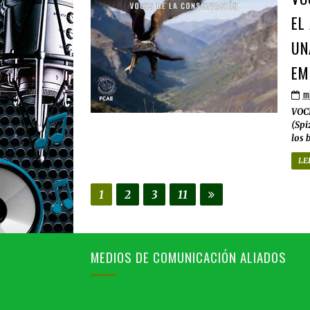
EL
UN
EM
mi
VOC
(Spi
los 
LE
1
2
3
11
MEDIOS DE COMUNICACIÓN ALIADOS