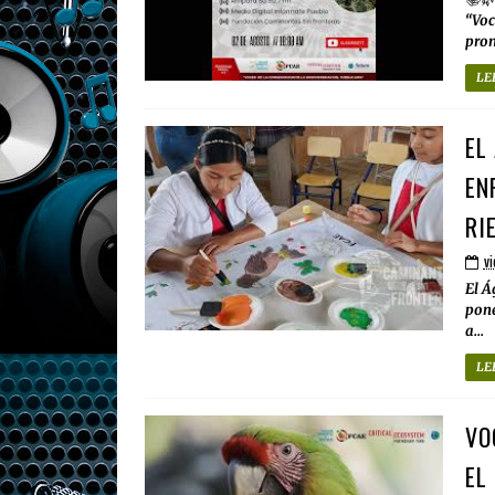
“Voc
prom
LE
EL
EN
RI
vi
El Á
pone
a...
LE
VO
EL