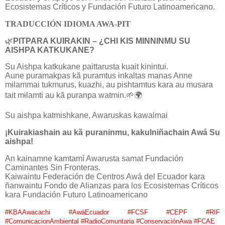
Ecosistemas Críticos y Fundación Futuro Latinoamericano.
TRADUCCIÓN IDIOMA AWA-PIT
🌿
PITPARA KUIRAKIN – ¿CHI KIS MINNINMU SU
AISHPA KATKUKANE?
Su Aishpa katkukane paittarusta kuait kinintui.
Aune puramakpas k
ã
puramtus
ɨ
nkaltas manas Anne
m
ɨ
lammai tukmurus, kuazhi, au pishtamtus kara au musara
tait m
ɨ
lamti au k
ã
puranpa watmin.
🌱🌍
Su aishpa katmishkane, Awaruskas kawalmai
¡Kuirakiashain au kã puraninmu, kakulniñachain Awá Su
aishpa!
An kainamne kamtamí Awarusta samat Fundación
Caminantes Sin Fronteras.
Kaiwaintu Federación de Centros Awá del Ecuador kara
ñanwaintu Fondo de Alianzas para los Ecosistemas Críticos
kara Fundación Futuro Latinoamericano
#KBAAwacachi #AwáEcuador #FCSF #CEPF #RIF
#ComunicacionAmbiental #RadioComuntaria #ConservaciónAwa #FCAE